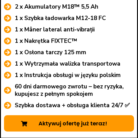
2 x Akumulatory M18™ 5,5 Ah
1 x Szybka ładowarka M12-18 FC
1 x Mâner lateral anti-vibrații
1 x Nakrętka FIXTEC™
1 x Osłona tarczy 125 mm
1 x Wytrzymała walizka transportowa
1 x Instrukcja obsługi w języku polskim
60 dni darmowego zwrotu – bez ryzyka,
kupujesz z pełnym spokojem
Szybka dostawa + obsługa klienta 24/7 ✅
Aktywuj ofertę już teraz!