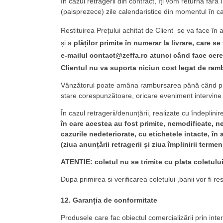
În cazul retragerii din contract, îți vom returna făr
(paisprezece) zile calendaristice din momentul în ca
Restituirea Prețului achitat de Client se va face în 
și a
plăților primite în numerar la livrare, care s
e-mailul contact@zeffa.ro atunci când face cere
Clientul nu va suporta niciun cost legat de ram
Vânzătorul poate amâna rambursarea până când prime
stare corespunzătoare, oricare eveniment intervine 
În cazul retragerii/denunțării, realizate cu îndeplini
în care acestea au fost primite, nemodificate, nep
cazurile nedeteriorate, cu etichetele intacte, în
(ziua anunțării retragerii și ziua împlinirii terme
ATENTIE: coletul nu se trimite cu plata coletului
Dupa primirea si verificarea coletului ,banii vor fi re
12. Garanția de conformitate
Produsele care fac obiectul comercializării prin int