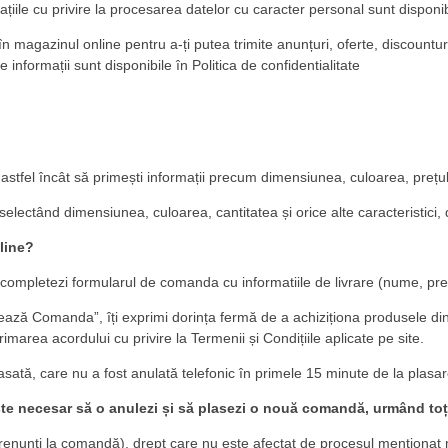
ațiile cu privire la procesarea datelor cu caracter personal sunt disponibi
ul în magazinul online pentru a-ți putea trimite anunțuri, oferte, disco
 informații sunt disponibile în Politica de confidentialitate
astfel încât să primești informații precum dimensiunea, culoarea, prețul
 selectând dimensiunea, culoarea, cantitatea și orice alte caracteristic
line?
si completezi formularul de comanda cu informatiile de livrare (nume, pr
zează Comanda”, îți exprimi dorința fermă de a achiziționa produsele d
imarea acordului cu privire la Termenii și Condițiile aplicate pe site.
tă, care nu a fost anulată telefonic în primele 15 minute de la plasar
te necesar să o anulezi și să plasezi o nouă comandă, urmând toți p
să renunți la comandă), drept care nu este afectat de procesul menționat