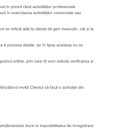
it în primul rând activităților profesionale
ă în exercitarea activităților comerciale sau
 se referă atât la clienții de gen masculin, cât și la
a-ți procesa datele, iar în lipsa acestuia nu se
nul online, prin care îți vom solicita verificarea și
nzătorul invită Clientul să facă o achiziție din
simțământului duce la imposibilitatea de înregistrare