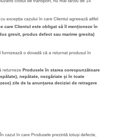
xcluzand costul de transport, nu mai târziu de 14
 cu excepția cazului în care Clientul agreează altfel
 pe care Clientul este obligat să îl menționeze în
us gresit, produs defect sau marime gresita)
 furnizează o dovadă că a returnat produsul în
să returneze
Produsele în starea corespunzătoare
/spălate), nepătate, nezgâriate și în toate
ezece) zile de la anunțarea deciziei de retragere
În cazul în care Produsele prezintă totuși defecte,