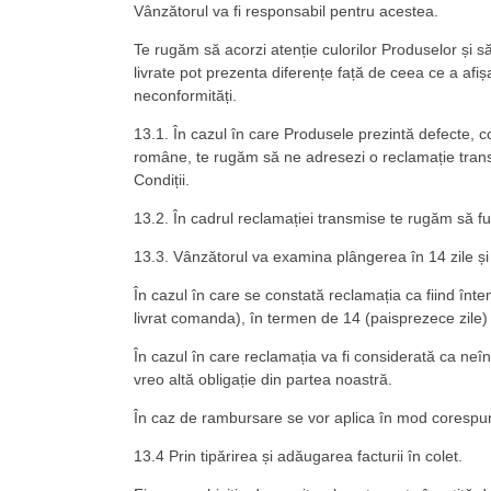
Vânzătorul va fi responsabil pentru acestea.
Te rugăm să acorzi atenție culorilor Produselor și să 
livrate pot prezenta diferențe față de ceea ce a afiș
neconformități.
13.1. În cazul în care Produsele prezintă defecte, co
române, te rugăm să ne adresezi o reclamație transm
Condiții.
13.2. În cadrul reclamației transmise te rugăm să fu
13.3. Vânzătorul va examina plângerea în 14 zile și 
În cazul în care se constată reclamația ca fiind înt
livrat comanda), în termen de 14 (paisprezece zile) 
În cazul în care reclamația va fi considerată ca neî
vreo altă obligație din partea noastră.
În caz de rambursare se vor aplica în mod corespunz
13.4 Prin tipărirea și adăugarea facturii în colet.