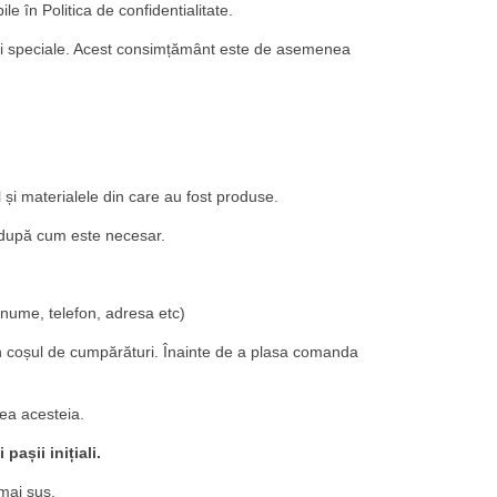
le în Politica de confidentialitate.
unturi speciale. Acest consimțământ este de asemenea
 și materialele din care au fost produse.
i, după cum este necesar.
enume, telefon, adresa etc)
in coșul de cumpărături. Înainte de a plasa comanda
ea acesteia.
așii inițiali.
 mai sus.