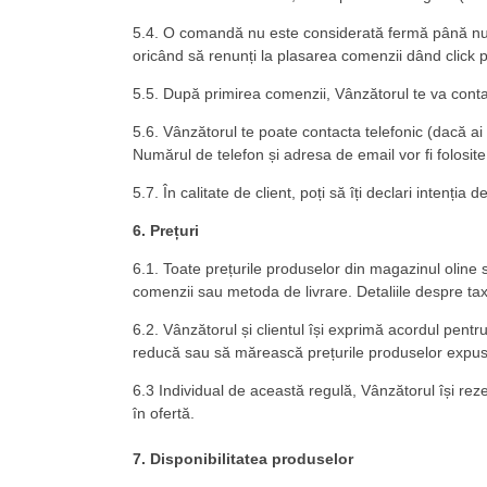
5.4. O comandă nu este considerată fermă până nu fin
oricând să renunți la plasarea comenzii dând click 
5.5. După primirea comenzii, Vânzătorul te va conta
5.6. Vânzătorul te poate contacta telefonic (dacă ai 
Numărul de telefon și adresa de email vor fi folosite
5.7. În calitate de client, poți să îți declari intenți
6. Prețuri
6.1. Toate prețurile produselor din magazinul oline s
comenzii sau metoda de livrare. Detaliile despre tax
6.2. Vânzătorul și clientul își exprimă acordul pent
reducă sau să mărească prețurile produselor expus
6.3 Individual de această regulă, Vânzătorul își re
în ofertă.
7. Disponibilitatea produselor