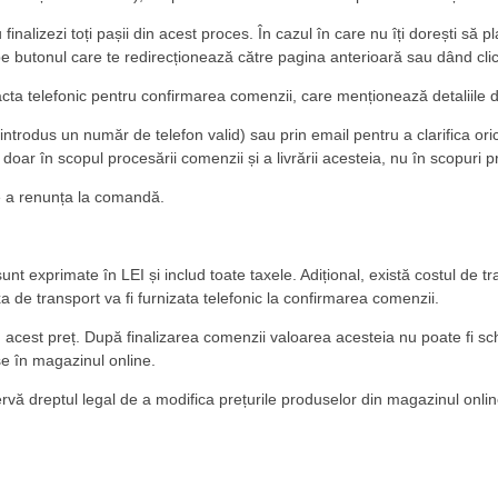
alizezi toți pașii din acest proces. În cazul în care nu îți dorești să
pe butonul care te redirecționează către pagina anterioară sau dând cli
cta telefonic pentru confirmarea comenzii, care menționează detaliile d
introdus un număr de telefon valid) sau prin email pentru a clarifica ori
 doar în scopul procesării comenzii și a livrării acesteia, nu în scopuri 
a de a renunța la comandă.
unt exprimate în LEI și includ toate taxele. Adițional, există costul de t
a de transport va fi furnizata telefonic la confirmarea comenzii.
ru acest preț. După finalizarea comenzii valoarea acesteia nu poate fi s
e în magazinul online.
zervă dreptul legal de a modifica prețurile produselor din magazinul onl