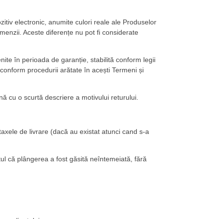
ozitiv electronic, anumite culori reale ale Produselor
omenzii. Aceste diferențe nu pot fi considerate
nite în perioada de garanție, stabilită conform legii
conform procedurii arătate în acești Termeni și
ă cu o scurtă descriere a motivului returului.
taxele de livrare (dacă au existat atunci cand s-a
tul că plângerea a fost găsită neîntemeiată, fără