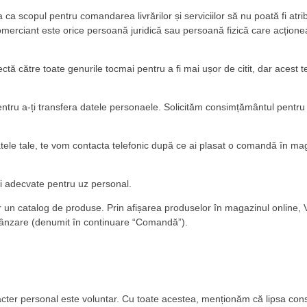
ca scopul pentru comandarea livrărilor și serviciilor să nu poată fi atribu
merciant este orice persoană juridică sau persoană fizică care acționeaz
 către toate genurile tocmai pentru a fi mai ușor de citit, dar acest text
pentru a-ți transfera datele personaele. Solicităm consimțământul pentru 
ele tale, te vom contacta telefonic după ce ai plasat o comandă în magazi
ți adecvate pentru uz personal.
r un catalog de produse. Prin afișarea produselor în magazinul online, Vâ
 vânzare (denumit în continuare “Comandă”).
racter personal este voluntar. Cu toate acestea, menționăm că lipsa con