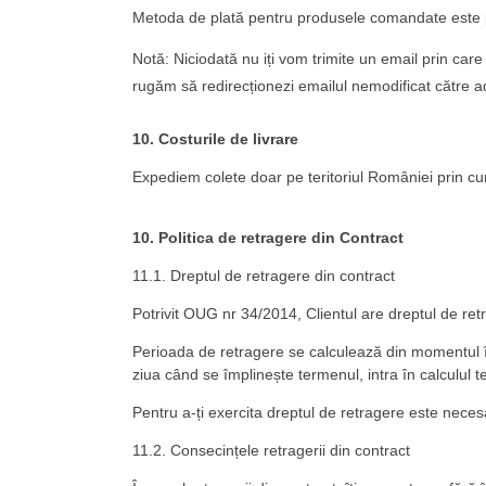
Metoda de plată pentru produsele comandate este p
Notă: Niciodată nu iți vom trimite un email prin care s
rugăm să redirecționezi emailul nemodificat către 
10. Costurile de livrare
Expediem colete doar pe teritoriul României prin c
10. Politica de retragere din Contract
11.1. Dreptul de retragere din contract
Potrivit OUG nr 34/2014, Clientul are dreptul de retr
Perioada de retragere se calculează din momentul în c
ziua când se împlinește termenul, intra în calculul t
Pentru a-ți exercita dreptul de retragere este necesa
11.2. Consecințele retragerii din contract