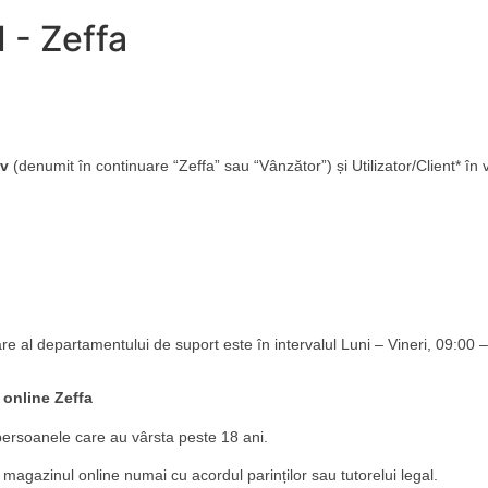
 - Zeffa
ov
(denumit în continuare “Zeffa” sau “Vânzător”) și Utilizator/Client* în
 al departamentului de suport este în intervalul Luni – Vineri, 09:00 –
i online
Zeffa
 persoanele care au vârsta peste 18 ani.
 magazinul online numai cu acordul parinților sau tutorelui legal.