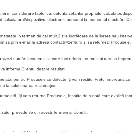
iei în considerare faptul că, datorită setărilor propriului calculator/disp
at calculatorul/dispozitivul electronic personal la momentul efectuării C
nstatate în termen de cel mult 2 zile lucrătoare de la livrare sau interve
isă prin e-mail la adresa contact@zeffa.ro și să returnezi Produsele, 
rnizezi numărul comenzii la care faci referire, numele și adresa împreun
va informa Clientul despre rezultat.
emeiată, pentru Produsele cu defecte îți vom restitui Prețul împreună cu 
de la soluționarea reclamației.
ntemeiată, îți vom returna Produsele, însoțite de o notă care explică fap
ător prevederile din acesti Termeni și Condiții.