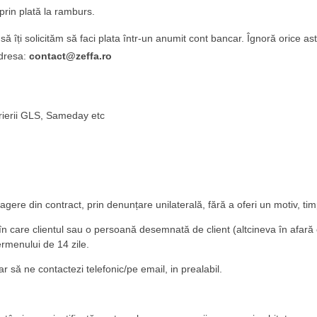
rin plată la ramburs.
ă îți solicităm să faci plata într-un anumit cont bancar. Îgnoră orice astfe
adresa:
contact@z
effa
.ro
urierii GLS, Sameday etc
agere din contract, prin denunțare unilaterală, fără a oferi un motiv, ti
are clientul sau o persoană desemnată de client (altcineva în afară curie
ermenului de 14 zile.
r să ne contactezi telefonic/pe email, in prealabil.