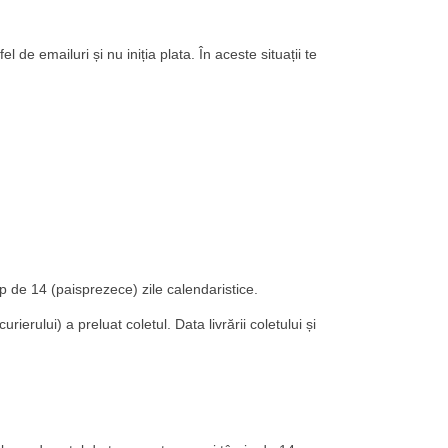
l de emailuri și nu iniția plata. În aceste situații te
mp de 14 (paisprezece) zile calendaristice.
rului) a preluat coletul. Data livrării coletului și