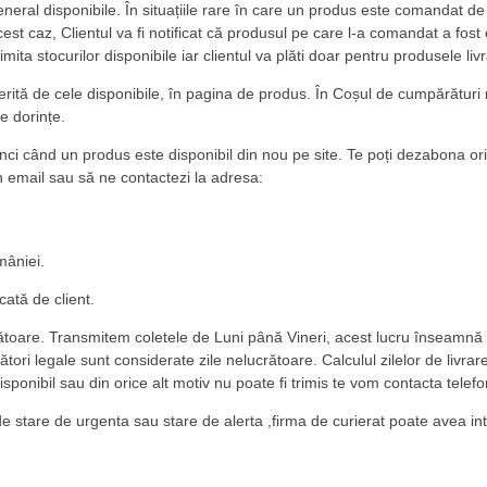
eral disponibile. În situațiile rare în care un produs este comandat de
st caz, Clientul va fi notificat că produsul pe care l-a comandat a fost 
mita stocurilor disponibile iar clientul va plăti doar pentru produsele livr
ferită de cele disponibile, în pagina de produs. În Coșul de cumpărătu
e dorințe.
unci când un produs este disponibil din nou pe site. Te poți dezabona oric
n email sau să ne contactezi la adresa:
mâniei.
cată de client.
ucrătoare. Transmitem coletele de Luni până Vineri, acest lucru înseamnă
ărbători legale sunt considerate zile nelucrătoare. Calculul zilelor de liv
ponibil sau din orice alt motiv nu poate fi trimis te vom contacta telefoni
e stare de urgenta sau stare de alerta ,firma de curierat poate avea inta