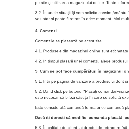
pe site și utilizarea magazinului online. Toate inform
3.2. În unele situații îți vom solicita consimțământ
voluntar și poate fi retras în orice moment. Mai multe
4. Comenzi
Comenzile se plasează pe acest site.
4.1. Produsele din magazinul online sunt etichetate 
4.2. În timpul plasării unei comenzi, alege produsul
5. Cum se pot face cumpărături în magazinul on
5.1. Intri pe pagina de vanzare a produsului dorit 
5.2. Dând click pe butonul “Plasați comanda/Finali
este necesar să bifezi căsuța în care se solicită expr
Este considerată comandă ferma orice comandă plasa
Dacă îți dorești să modifici comanda plasată, es
5.3. În calitate de client, ai dreptul de retragere (