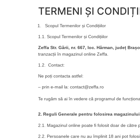
TERMENI ȘI CONDIȚII
Scopul Termenilor și Condițiilor
1.1. Scopul Termenilor și Condițiilor
Zeffa Str. Gării, nr. 667, loc. Hărman, județ Braș
tranzacții în magazinul online Zeffa.
1.2. Contact:
Ne poți contacta astfel:
– prin e-mail la: contact@zeffa.ro
Te rugăm să ai în vedere că programul de funcționare
2. Reguli Generale pentru folosirea magazinulu
2.1. Magazinul online poate fi folosit doar de către
2.2. Persoanele care nu au împlinit 18 ani pot folosi