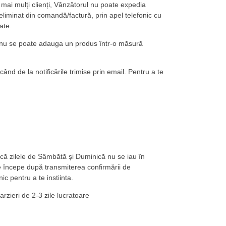
 mai mulți clienți, Vânzătorul nu poate expedia
eliminat din comandă/factură, prin apel telefonic cu
ate.
ri nu se poate adauga un produs într-o măsură
ând de la notificările trimise prin email. Pentru a te
 că zilele de Sâmbătă și Duminică nu se iau în
rare începe după transmiterea confirmării de
c pentru a te instiinta.
rzieri de 2-3 zile lucratoare