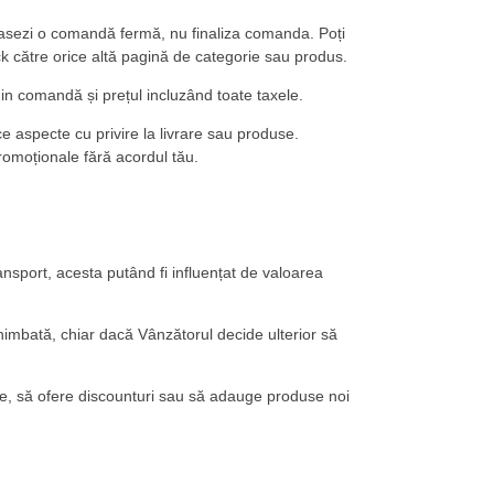
 plasezi o comandă fermă, nu finaliza comanda. Poți
ck către orice altă pagină de categorie sau produs.
in comandă și prețul incluzând toate taxele.
ce aspecte cu privire la livrare sau produse.
promoționale fără acordul tău.
ransport, acesta putând fi influențat de valoarea
chimbată, chiar dacă Vânzătorul decide ulterior să
ine, să ofere discounturi sau să adauge produse noi