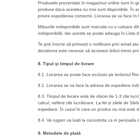
Produsele prezentate în magazinul online sunt în gen
produse daca acestea nu mai sunt disponibile. În ace
privire expedierea comeznii. Livrarea se va face în li
Măsurile indisponibile sunt marcate cu o culoare di
indisponibilă, dar acesta se poate adauga în Lista d
Te poți înscrie să primești o notificare prin email at
dezabona este necesar să accesezi linkul trimis pri
8. Tipul și timpul de livrare
8.1. Livrarea se poate face exclusiv pe teritoriul Ro
8.2. Livrarea se va face la adresa de expediere indi
8.3. Timpul de livrare este de obicei de 1-3 zile l
calcul, nefiind zile lucrătoare. La fel și zilele de S
expediere. În cazul în care un produs nu mai este dis
8.4. Va rugam sa luati la cunostinta ca in perioada d
9. Metodele de plată