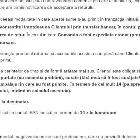
ă întârziere nejustificată contravaloarea comenzii pe care ai achitat-o, e
re am trimis notificarea de acceptare a returului.
aceeași modalitate în care aceste sume s-au primit în tranzacția inițială,
e vor restitui întotdeauna Clientului prin transfer bancar, în contul
rea de retur.
În cazul in care
Comanda a fost expediata eronat (prod
bursare.
ște produsul returnat și accesoriile acestuia sau până când Clientul
primul.
rea cerințelor de timp și de formă arătate mai sus, Clientul este obligat 
urtate (cu exceptia probării), curate (fără însă să fi fost curățate
 ambalajul în care au fost primite, în termen de cel mult 14 (paispr
nului, intrând în calculul acestuia).
 la destinatar.
stituiti in contul IBAN indicat,in termen de
14 zile lucratoare
.
ermediul magazinului online sunt produse noi, care nu prezintă defecte. 