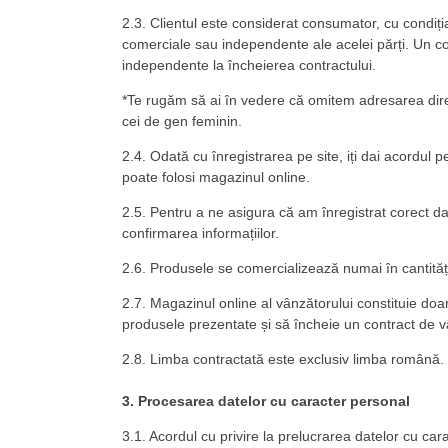
2.3. Clientul este considerat consumator, cu condiția 
comerciale sau independente ale acelei părți. Un co
independente la încheierea contractului.
*Te rugăm să ai în vedere că omitem adresarea directă
cei de gen feminin.
2.4. Odată cu înregistrarea pe site, iți dai acordul 
poate folosi magazinul online.
2.5. Pentru a ne asigura că am înregistrat corect dat
confirmarea informațiilor.
2.6. Produsele se comercializează numai în cantită
2.7. Magazinul online al vânzătorului constituie doa
produsele prezentate și să încheie un contract de
2.8. Limba contractată este exclusiv limba română.
3. Procesarea datelor cu caracter personal
3.1. Acordul cu privire la prelucrarea datelor cu ca