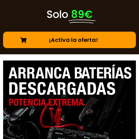
Solo
89€
¡Activa la oferta!