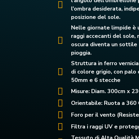
l'angolo dell'ombrellone
l'ombra desiderata, indi
posizione del sole.
Nelle giornate limpide è 
raggi accecanti del sole, 
oscura diventa un sottile 
pioggia.
Struttura in ferro vernici
di colore grigio, con pal
50mm e 6 stecche
Misure: Diam. 300cm x 2
Orientabile: Ruota a 360 
Foro per il vento (Resist
Filtra i raggi UV e proteg
Tessuto di Alta Qualità M