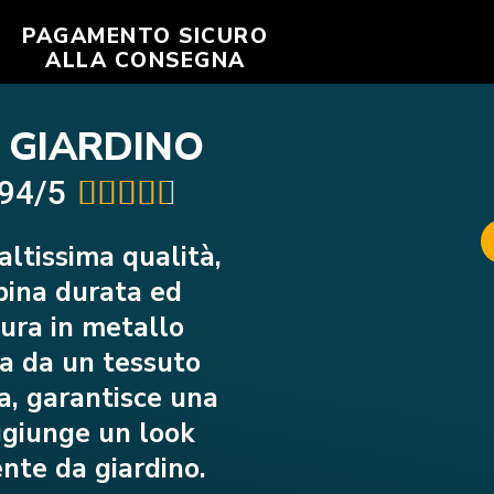
PAGAMENTO SICURO
ALLA CONSEGNA
 GIARDINO
.94/5





altissima qualità,
ina durata ed
tura in metallo
a da un tessuto
a, garantisce una
ggiunge un look
ente da giardino.