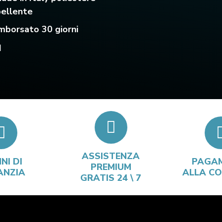
pellente
mborsato 30 giorni
I
ASSISTENZA
NI DI
PAGA
PREMIUM
ANZIA
ALLA C
GRATIS 24 \ 7