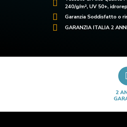
240/g/m², UV 50+, idrore
Garanzia Soddisfatto o ri
GARANZIA ITALIA 2 ANN
2 AN
GAR