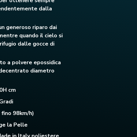
 per ottenere sempre
pendentemente dalla
un generoso riparo dai
mentre quando il cielo si
rifugio dalle gocce di
ato a polvere epossidica
o decentrato diametro
30H cm
Gradi
e fino 98km/h)
ge la Pelle
ade in Italy poliestere