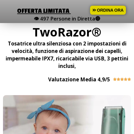
OFFERTA LIMITATA
ORDINA ORA
👁 497
Persone in Diretta🔴
TwoRazor®
Tosatrice ultra silenziosa con 2 impostazioni di
velocità, funzione di aspirazione dei capelli,
impermeabile IPX7, ricaricabile via USB, 3 pettini
inclusi,
Valutazione Media 4,9/5




