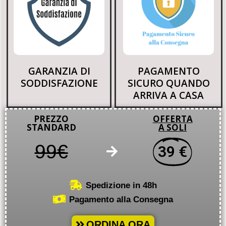
GARANZIA DI
PAGAMENTO
SODDISFAZIONE
SICURO QUANDO
ARRIVA A CASA
PREZZO
OFFERTA
STANDARD
A SOLI
99€
39 €
Spedizione in 48h
Pagamento alla Consegna
ORDINA ORA