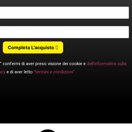
Completa L'acquisto
” confermi di aver preso visione dei cookie e
dell’informativa sulla
acy
e di aver letto
“termini e condizioni”