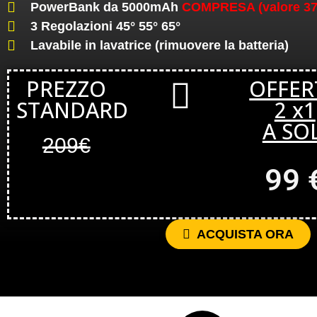
PowerBank da 5000mAh
COMPRESA (valore 37
3 Regolazioni 45° 55° 65°
Lavabile in lavatrice (rimuovere la batteria)
PREZZO
OFFER
STANDARD
2 x1
A SOL
209€
99 
ACQUISTA ORA