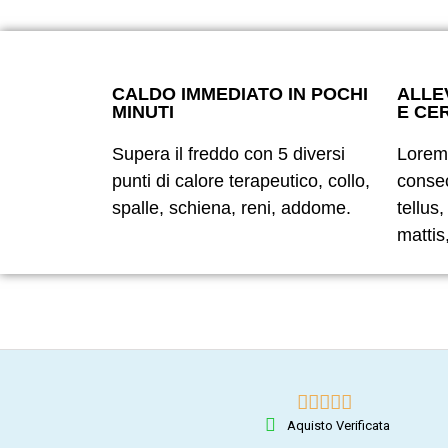
CALDO IMMEDIATO IN POCHI
ALLEV
MINUTI
E CE
Supera il freddo con 5 diversi
Lorem 
punti di calore terapeutico, collo,
consect
spalle, schiena, reni, addome.
tellus
mattis





Aquisto Verificata