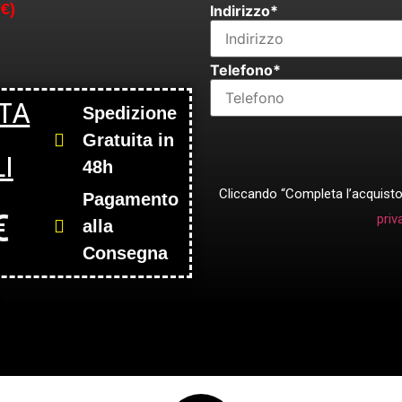
€)
Indirizzo*
Telefono*
TA
Spedizione
Gratuita in
I
48h
Cliccando “Completa l’acquisto
Pagamento
€
priv
alla
Consegna