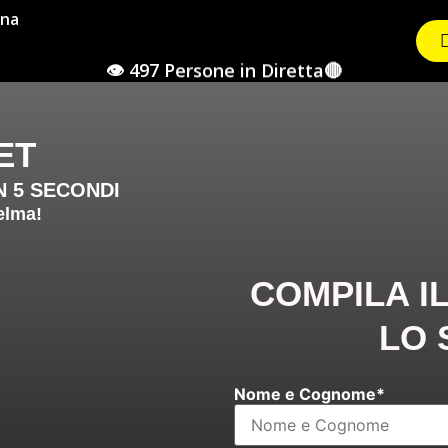
gna
👁 497
Persone in Diretta🔴
LET
N 5 SECONDI
elma!
COMPILA I
LO 
Nome e Cognome*