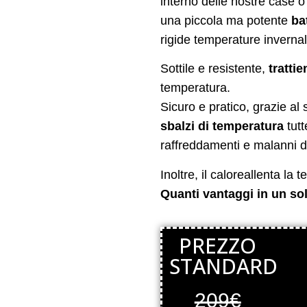
interno delle nostre case o 
una piccola ma potente
ba
rigide temperature invernal
Sottile e resistente,
trattie
temperatura.
Sicuro e pratico, grazie al
sbalzi di temperatura
tutt
raffreddamenti e malanni d
Inoltre, il caloreallenta l
Quanti vantaggi in un s
PREZZO
STANDARD
209€