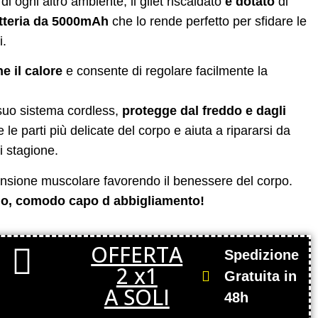
di ogni altro ambiente, il gilet riscaldato
è dotato
di
tteria da 5000mAh
che lo rende perfetto per sfidare le
i.
ne il calore
e consente di regolare facilmente la
 suo sistema cordless,
protegge dal freddo e dagli
e le parti più delicate del corpo e aiuta a ripararsi da
i stagione.
a tensione muscolare favorendo il benessere del corpo.
olo, comodo capo d abbigliamento!
OFFERTA
Spedizione
2 x1
Gratuita in
A SOLI
48h